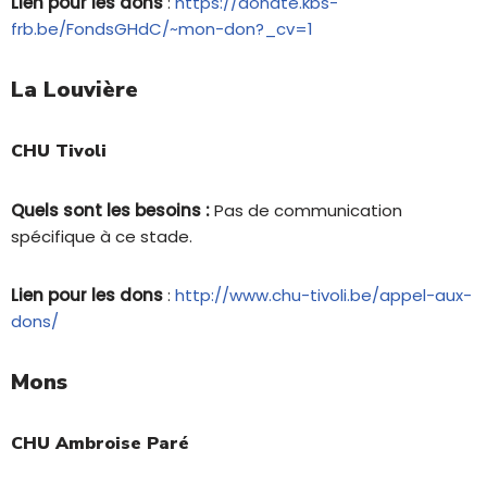
Lien pour les dons
:
https://donate.kbs-
frb.be/FondsGHdC/~mon-don?_cv=1
La Louvière
CHU Tivoli
Quels sont les besoins :
Pas de communication
spécifique à ce stade.
Lien pour les dons
:
http://www.chu-tivoli.be/appel-aux-
dons/
Mons
CHU Ambroise Paré